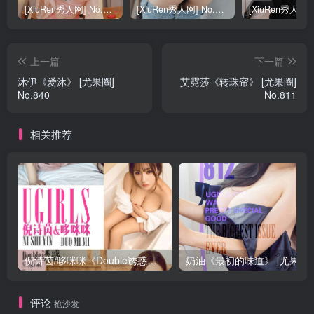
[XiuRen秀人网] No.9040 蛋蛋宝 妩媚美腿
[XiuRen秀人网] No.8668 模特合集
上一篇
下一篇
沐伊《爱沐》 [尤果圈]
艾霓莎《转珠帘》 [尤果圈]
No.840
No.811
相关推荐
倪诗茵/哆咪咪《Double诱惑》 [尤果圈] No.663
评论
抢沙发