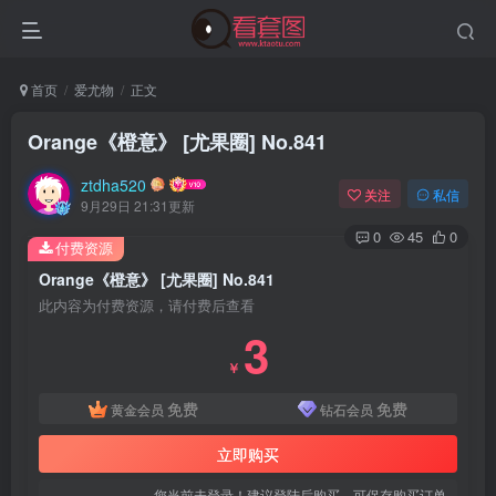
首页
爱尤物
正文
Orange《橙意》 [尤果圈] No.841
ztdha520
关注
私信
9月29日 21:31更新
0
45
0
付费资源
Orange《橙意》 [尤果圈] No.841
此内容为付费资源，请付费后查看
3
登录
￥
免费
免费
黄金会员
钻石会员
没有账号？立即注册
立即购买
用户名或邮箱
您当前未登录！建议登陆后购买，可保存购买订单