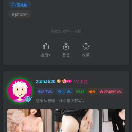
爱尤物
# [爱尤物]
喜欢就支持一下吧
点赞
0
赞赏
收藏
ztdha520
关注
5.7W+
2.2W+
16
9
224650W+
这家伙很懒，什么都没有写...