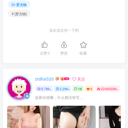
爱尤物
# [爱尤物]
喜欢就支持一下吧
点赞
0
赞赏
收藏
ztdha520
关注
5.7W+
2.2W+
16
9
224650W+
这家伙很懒，什么都没有写...