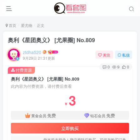
首页
爱尤物
正文
奥利《星团奥义》 [尤果圈] No.809
ztdha520
关注
私信
9月29日 21:31更新
0
9
0
付费资源
奥利《星团奥义》 [尤果圈] No.809
此内容为付费资源，请付费后查看
3
登录
￥
免费
免费
黄金会员
钻石会员
没有账号？立即注册
立即购买
用户名或邮箱
您当前未登录！建议登陆后购买，可保存购买订单