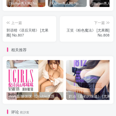
[XiuRen秀人网] No.9040 蛋蛋宝 妩媚美腿
[XiuRen秀人网] No.8668 模特合集
上一篇
下一篇
郭语晴《语后天晴》 [尤果
王笑《粉色魔法》 [尤果圈]
圈] No.807
No.808
相关推荐
倪诗茵/哆咪咪《Double诱惑》 [尤果圈] No.663
评论
抢沙发