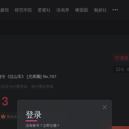
美媛馆
模范学院
爱蜜社
语画界
嗲囡囡
魅妍社
关注
0
鹿兮《过山车》 [尤果圈] No.787
此内容为付费资源，请付费后查看
3
￥
登录
免费
免费
黄金会员
钻石会员
没有账号？立即注册