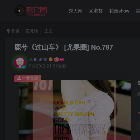
秀人网
尤蜜荟
花漾show
首页
爱尤物
正文
鹿兮《过山车》 [尤果圈] No.787
ztdha520
9月29日 21:31更新
付费资源