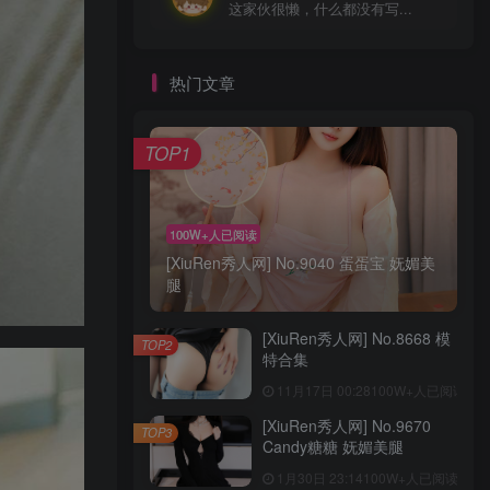
这家伙很懒，什么都没有写...
热门文章
TOP1
100W+人已阅读
[XiuRen秀人网] No.9040 蛋蛋宝 妩媚美
腿
[XiuRen秀人网] No.8668 模
TOP2
特合集
11月17日 00:28
100W+人已阅读
[XiuRen秀人网] No.9670
TOP3
Candy糖糖 妩媚美腿
1月30日 23:14
100W+人已阅读