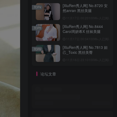
[XiuRen秀人网] No.8720 安
TOP4
然anran 黑丝美腿
11月17日 00:20
100W+人已阅读
[XiuRen秀人网] No.8444
TOP5
Carol周妍希X 丝袜美腿
11月17日 00:04
100W+人已阅读
[XiuRen秀人网] No.7813 妲
TOP6
己_Toxic 黑丝美臀
11月16日 23:10
100W+人已阅读
论坛文章
ztdha520
台湾Coser美女_沖田凜花Rinka_No.048 –
优菈 [22P]
5
0
0
0
8月7日 01:12发布