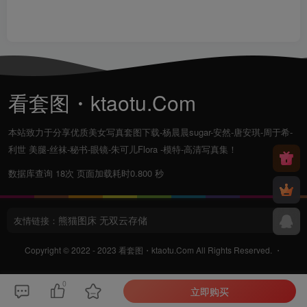
看套图・ktaotu.Com
本站致力于分享优质美女写真套图下载-杨晨晨sugar-安然-唐安琪-周于希-
利世 美腿-丝袜-秘书-眼镜-朱可儿Flora -模特-高清写真集！
数据库查询 18次 页面加载耗时0.800 秒
熊猫图床
无双云存储
友情链接：
Copyright © 2022 - 2023
看套图・ktaotu.Com
All Rights Reserved.
・
0
立即购买