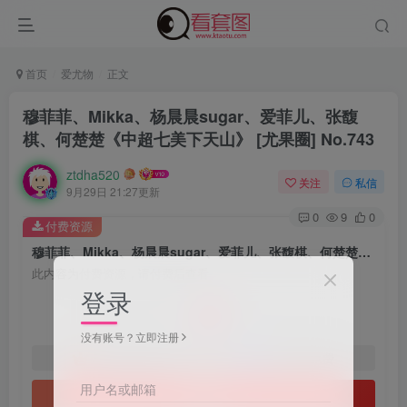
首页
爱尤物
正文
穆菲菲、Mikka、杨晨晨sugar、爱菲儿、张馥
棋、何楚楚《中超七美下天山》 [尤果圈] No.743
ztdha520
关注
私信
9月29日 21:27更新
0
9
0
付费资源
穆菲菲、Mikka、杨晨晨sugar、爱菲儿、张馥棋、何楚楚《中超七美下天山》 [尤果圈] No.743
此内容为付费资源，请付费后查看
登录
3
￥
没有账号？立即注册
免费
免费
黄金会员
钻石会员
用户名或邮箱
立即购买