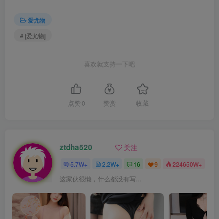
爱尤物
# [爱尤物]
喜欢就支持一下吧
点赞
0
赞赏
收藏
ztdha520
关注
5.7W+
2.2W+
16
9
224650W+
这家伙很懒，什么都没有写...