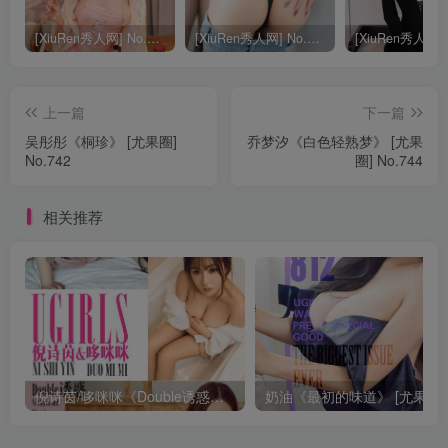
[XiuRen秀人网] No.9040 蛋蛋宝 妩媚美腿
[XiuRen秀人网] No.8668 模特合集
上一篇
下一篇
吴彤彤《桐珍》 [尤果圈]
乔梦汐《白色轻熟梦》 [尤果
No.742
圈] No.744
相关推荐
倪诗茵/哆咪咪《Double诱惑》 [尤果圈] No.663