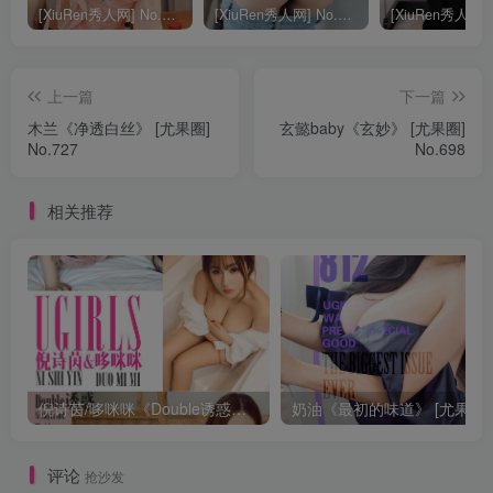
[XiuRen秀人网] No.9040 蛋蛋宝 妩媚美腿
[XiuRen秀人网] No.8668 模特合集
上一篇
下一篇
木兰《净透白丝》 [尤果圈]
玄懿baby《玄妙》 [尤果圈]
No.727
No.698
相关推荐
倪诗茵/哆咪咪《Double诱惑》 [尤果圈] No.663
评论
抢沙发