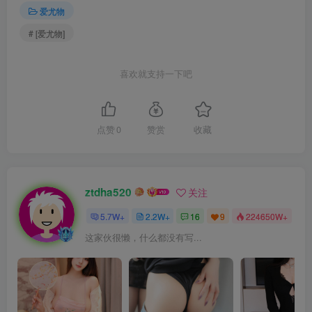
爱尤物
# [爱尤物]
喜欢就支持一下吧
点赞
0
赞赏
收藏
ztdha520
关注
5.7W+
2.2W+
16
9
224650W+
这家伙很懒，什么都没有写...