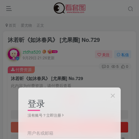
首页
爱尤物
正文
沐若昕《如沐春风》 [尤果圈] No.729
ztdha520
关注
私信
9月29日 21:26更新
0
5
0
付费资源
沐若昕《如沐春风》 [尤果圈] No.729
此内容为付费资源，请付费后查看
3
登录
￥
免费
免费
黄金会员
钻石会员
没有账号？立即注册
立即购买
用户名或邮箱
您当前未登录！建议登陆后购买，可保存购买订单