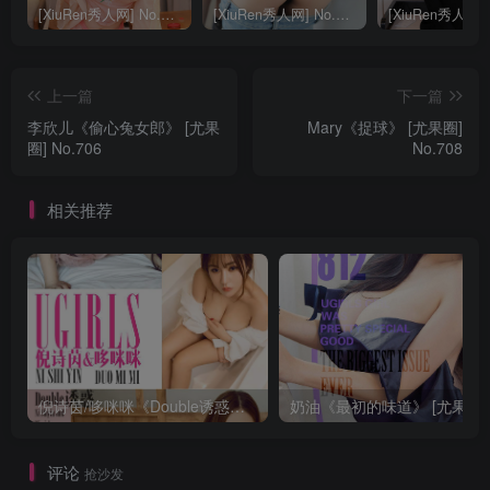
[XiuRen秀人网] No.9040 蛋蛋宝 妩媚美腿
[XiuRen秀人网] No.8668 模特合集
上一篇
下一篇
李欣儿《偷心兔女郎》 [尤果
Mary《捉球》 [尤果圈]
圈] No.706
No.708
相关推荐
倪诗茵/哆咪咪《Double诱惑》 [尤果圈] No.663
评论
抢沙发