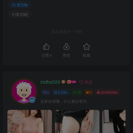
爱尤物
# [爱尤物]
喜欢就支持一下吧
点赞
0
赞赏
收藏
ztdha520
关注
0
2.2W+
16
9
224650W+
这家伙很懒，什么都没有写...