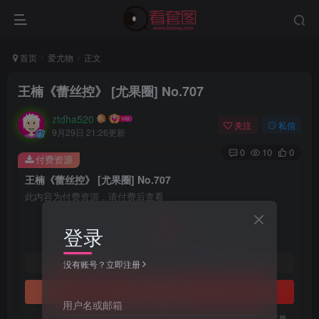
首页
爱尤物
正文
王楠《蕾丝控》 [尤果圈] No.707
ztdha520
关注
私信
9月29日 21:26更新
0
10
0
付费资源
王楠《蕾丝控》 [尤果圈] No.707
此内容为付费资源，请付费后查看
3
登录
￥
免费
免费
黄金会员
钻石会员
没有账号？立即注册
立即购买
用户名或邮箱
您当前未登录！建议登陆后购买，可保存购买订单