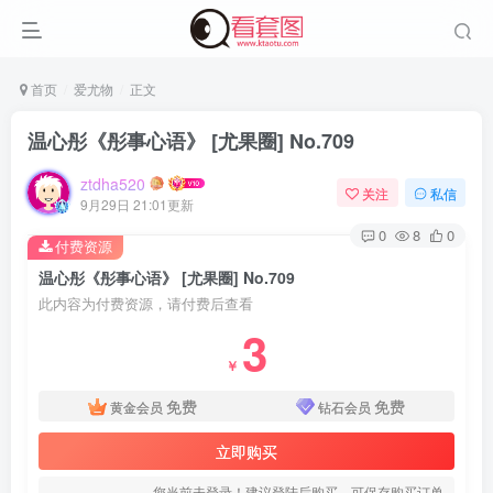
首页
爱尤物
正文
温心彤《彤事心语》 [尤果圈] No.709
ztdha520
关注
私信
9月29日 21:01更新
0
8
0
付费资源
温心彤《彤事心语》 [尤果圈] No.709
此内容为付费资源，请付费后查看
3
登录
￥
免费
免费
黄金会员
钻石会员
没有账号？立即注册
立即购买
用户名或邮箱
您当前未登录！建议登陆后购买，可保存购买订单