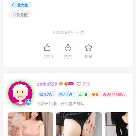
爱尤物
# [爱尤物]
喜欢就支持一下吧
点赞
0
赞赏
收藏
ztdha520
关注
5.7W+
2.2W+
16
9
224650W+
这家伙很懒，什么都没有写...