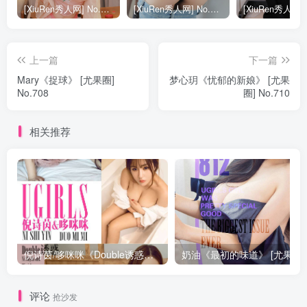
[XiuRen秀人网] No.9040 蛋蛋宝 妩媚美腿
[XiuRen秀人网] No.8668 模特合集
上一篇
下一篇
Mary《捉球》 [尤果圈]
梦心玥《忧郁的新娘》 [尤果
No.708
圈] No.710
相关推荐
倪诗茵/哆咪咪《Double诱惑》 [尤果圈] No.663
评论
抢沙发