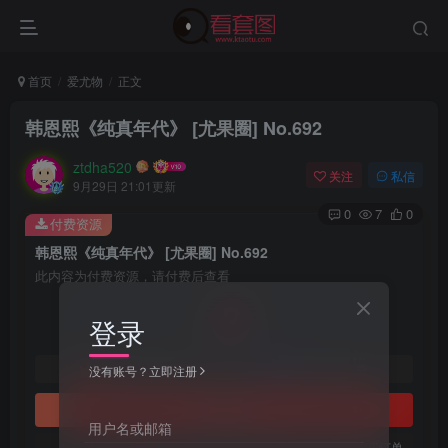
首页
爱尤物
正文
韩恩熙《纯真年代》 [尤果圈] No.692
ztdha520
关注
私信
9月29日 21:01更新
0
7
0
付费资源
韩恩熙《纯真年代》 [尤果圈] No.692
此内容为付费资源，请付费后查看
3
登录
￥
免费
免费
黄金会员
钻石会员
没有账号？立即注册
立即购买
用户名或邮箱
您当前未登录！建议登陆后购买，可保存购买订单