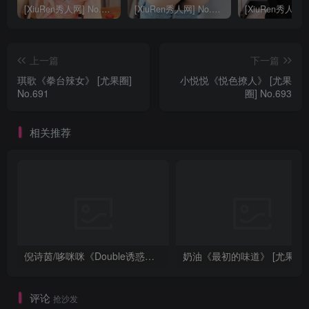
[XiuRen秀人网] No.9040 蛋蛋宝 妩媚美腿
[XiuRen秀人网] No.8668 模特合集
上一篇
下一篇
琪歌《拳台辣女》 [尤果圈]
小悦悦《悦色撩人》 [尤果
No.691
圈] No.693
相关推荐
倪诗茵/哆咪咪《Double诱惑》 [尤果圈] No.663
评论
抢沙发