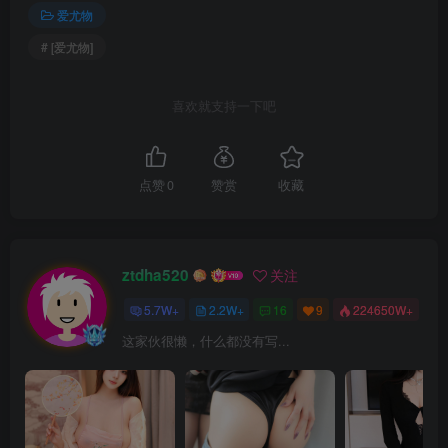
爱尤物
# [爱尤物]
喜欢就支持一下吧
点赞
0
赞赏
收藏
ztdha520
关注
5.7W+
2.2W+
16
9
224650W+
这家伙很懒，什么都没有写...