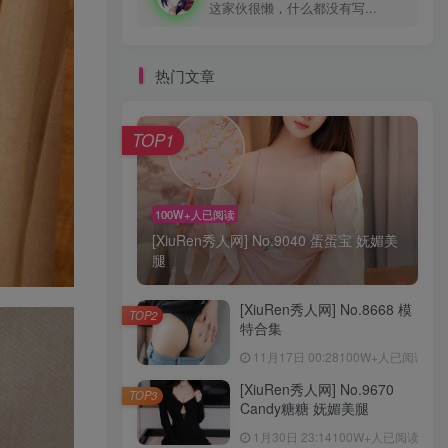
这家伙很懒，什么都没有写...
热门文章
TOP1
100W+人已阅读
[XiuRen秀人网] No.9040 蛋蛋宝 妩媚美
腿
[XiuRen秀人网] No.8668 模
TOP2
特合集
11月17日 00:28
100W+人已阅读
[XiuRen秀人网] No.9670
TOP3
Candy糖糖 妩媚美腿
1月30日 23:14
100W+人已阅读