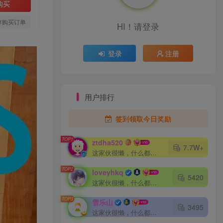
购买
存购买订单
HI！请登录
登录
注册
用户排行
签到领取今日奖励
TOP1
ztdha520
7.7W+
这家伙很懒，什么都没有写...
TOP2
loveyhkq
5420
这家伙很懒，什么都没有写...
TOP3
雪乐山
3495
这家伙很懒，什么都没有写...