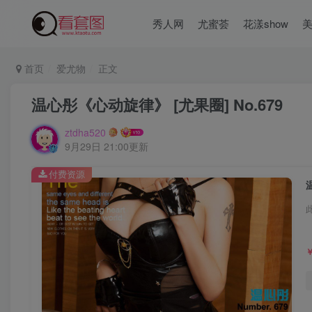
秀人网
尤蜜荟
花漾show
首页
爱尤物
正文
温心彤《心动旋律》 [尤果圈] No.679
ztdha520
9月29日 21:00更新
付费资源