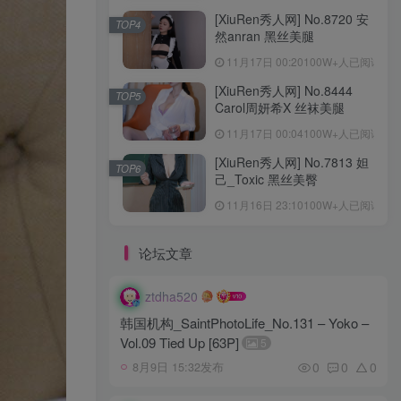
[XiuRen秀人网] No.8720 安
TOP4
然anran 黑丝美腿
11月17日 00:20
100W+人已阅读
[XiuRen秀人网] No.8444
TOP5
Carol周妍希X 丝袜美腿
11月17日 00:04
100W+人已阅读
[XiuRen秀人网] No.7813 妲
TOP6
己_Toxic 黑丝美臀
11月16日 23:10
100W+人已阅读
论坛文章
ztdha520
韩国机构_SaintPhotoLife_No.131 – Yoko –
Vol.09 Tied Up [63P]
5
0
0
0
8月9日 15:32发布