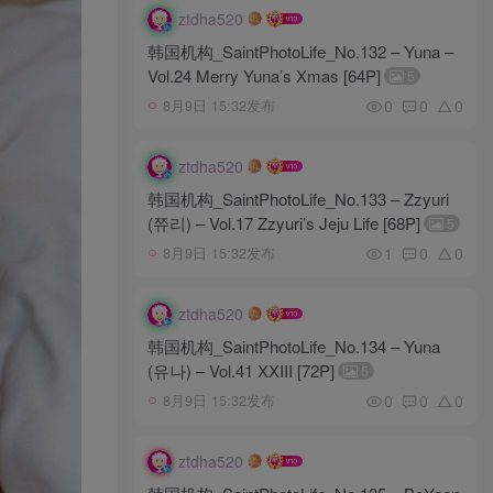
ztdha520
韩国机构_SaintPhotoLife_No.132 – Yuna –
Vol.24 Merry Yuna’s Xmas [64P]
5
0
0
0
8月9日 15:32发布
ztdha520
韩国机构_SaintPhotoLife_No.133 – Zzyuri
(쮸리) – Vol.17 Zzyuri’s Jeju Life [68P]
5
1
0
0
8月9日 15:32发布
ztdha520
韩国机构_SaintPhotoLife_No.134 – Yuna
(유나) – Vol.41 XXIII [72P]
5
0
0
0
8月9日 15:32发布
ztdha520