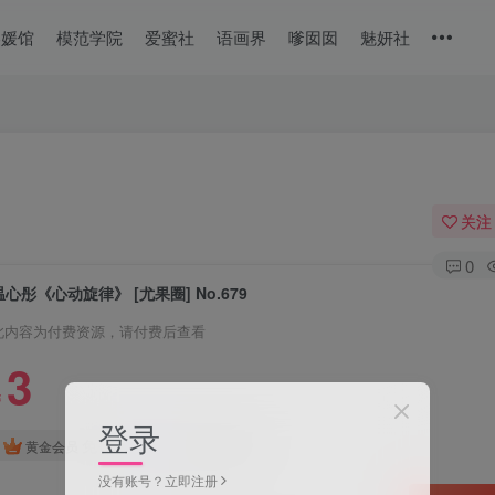
美媛馆
模范学院
爱蜜社
语画界
嗲囡囡
魅妍社
关注
0
温心彤《心动旋律》 [尤果圈] No.679
此内容为付费资源，请付费后查看
3
￥
登录
免费
免费
黄金会员
钻石会员
没有账号？立即注册