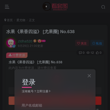
首页
爱尤物
正文
水果《果香四溢》 [尤果圈] No.638
ztdha520
关注
私信
9月29日 21:00更新
0
12
0
付费资源
水果《果香四溢》 [尤果圈] No.638
此内容为付费资源，请付费后查看
3
登录
￥
免费
免费
黄金会员
钻石会员
没有账号？立即注册
立即购买
用户名或邮箱
您当前未登录！建议登陆后购买，可保存购买订单