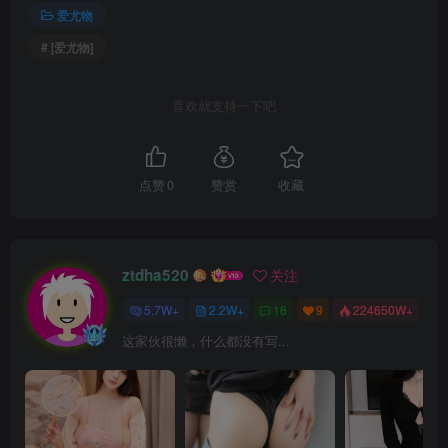
爱尤物
# [爱尤物]
喜欢就支持一下吧
点赞
0
赞赏
收藏
ztdha520
关注
5.7W+
2.2W+
16
9
224650W+
这家伙很懒，什么都没有写...