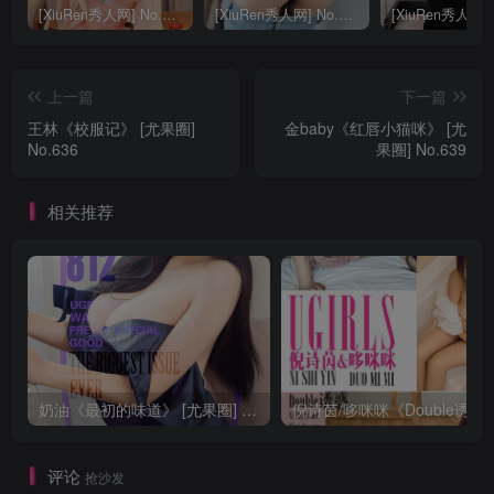
[XiuRen秀人网] No.9040 蛋蛋宝 妩媚美腿
[XiuRen秀人网] No.8668 模特合集
上一篇
下一篇
王林《校服记》 [尤果圈]
金baby《红唇小猫咪》 [尤
No.636
果圈] No.639
相关推荐
奶油《最初的味道》 [尤果圈] No.812
倪诗茵/哆咪咪《Double诱惑》
评论
抢沙发