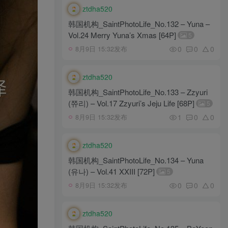
ztdha520
韩国机构_SaintPhotoLife_No.132 – Yuna –
Vol.24 Merry Yuna’s Xmas [64P]
5
0
0
0
8月9日 15:32发布
ztdha520
韩国机构_SaintPhotoLife_No.133 – Zzyuri
(쮸리) – Vol.17 Zzyuri’s Jeju Life [68P]
5
1
0
0
8月9日 15:32发布
ztdha520
韩国机构_SaintPhotoLife_No.134 – Yuna
(유나) – Vol.41 XXIII [72P]
5
0
0
0
8月9日 15:32发布
ztdha520