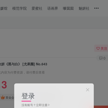
美媛馆
模范学院
爱蜜社
语画界
嗲囡囡
魅妍社
关注
0
欣妍《黑与白》 [尤果圈] No.643
此内容为付费资源，请付费后查看
3
￥
登录
免费
免费
黄金会员
钻石会员
没有账号？立即注册