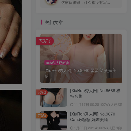
这家伙很懒，什么都没有写...
热门文章
TOP1
100W+人已阅读
[XiuRen秀人网] No.9040 蛋蛋宝 妩媚美
腿
[XiuRen秀人网] No.8668 模
TOP2
特合集
11月17日 00:28
100W+人已阅读
[XiuRen秀人网] No.9670
TOP3
Candy糖糖 妩媚美腿
1月30日 23:14
100W+人已阅读