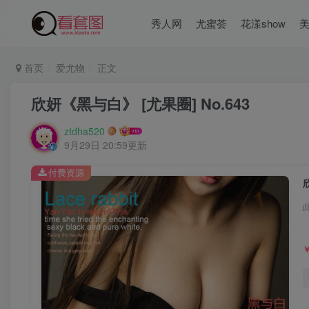
秀人网
尤蜜荟
花漾show
首页
爱尤物
正文
欣妍《黑与白》 [尤果圈] No.643
ztdha520
9月29日 20:59更新
付费资源