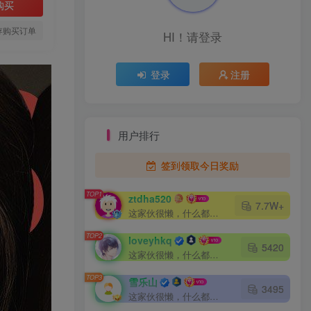
购买
存购买订单
HI！请登录
登录
注册
用户排行
签到领取今日奖励
TOP1
ztdha520
7.7W+
这家伙很懒，什么都没有写...
TOP2
loveyhkq
5420
这家伙很懒，什么都没有写...
TOP3
雪乐山
3495
这家伙很懒，什么都没有写...