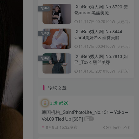
[XiuRen秀人网] No.8720 安
TOP4
然anran 黑丝美腿
11月17日 00:20
100W+人已阅读
[XiuRen秀人网] No.8444
TOP5
Carol周妍希X 丝袜美腿
11月17日 00:04
100W+人已阅读
[XiuRen秀人网] No.7813 妲
TOP6
己_Toxic 黑丝美臀
11月16日 23:10
100W+人已阅读
论坛文章
ztdha520
韩国机构_SaintPhotoLife_No.131 – Yoko –
Vol.09 Tied Up [63P]
5
0
0
0
8月9日 15:32发布