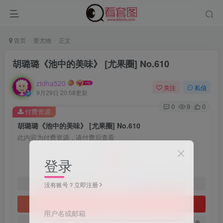
首页
爱尤物
正文
胡璐璐《池中的美味》 [尤果圈] No.610
ztdha520
关注
私信
9月29日 20:58更新
0
9
0
付费资源
胡璐璐《池中的美味》 [尤果圈] No.610
此内容为付费资源，请付费后查看
3
登录
￥
免费
免费
黄金会员
钻石会员
没有账号？立即注册
立即购买
用户名或邮箱
您当前未登录！建议登陆后购买，可保存购买订单