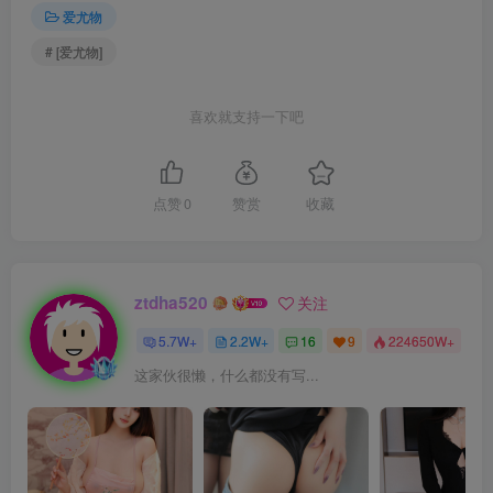
爱尤物
# [爱尤物]
喜欢就支持一下吧
点赞
0
赞赏
收藏
ztdha520
关注
5.7W+
2.2W+
16
9
224650W+
这家伙很懒，什么都没有写...