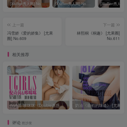
[XiuRen秀人网] No.9040 蛋蛋宝 妩媚美腿
[XiuRen秀人网] No.8668 模特合集
上一篇
下一篇
冯雪娇《爱的娇集》 [尤果
林熙桐《桐趣》 [尤果圈]
圈] No.609
No.611
相关推荐
倪诗茵/哆咪咪《Double诱惑》 [尤果圈] No.663
评论
抢沙发