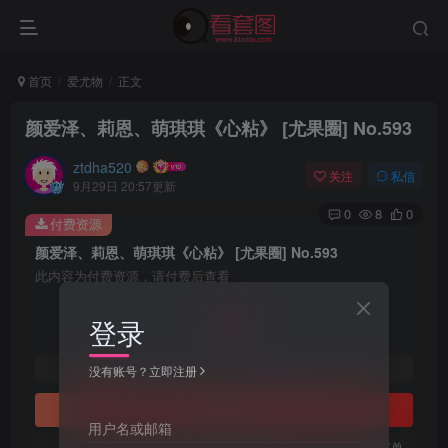
首页
爱尤物
正文
颜爱泽、莉恩、萌琪琪《心粘》 [尤果圈] No.593
ztdha520
关注
私信
9月29日 20:57更新
0
8
0
付费资源
颜爱泽、莉恩、萌琪琪《心粘》 [尤果圈] No.593
此内容为付费资源，请付费后查看
3
登录
￥
免费
免费
黄金会员
钻石会员
没有账号？立即注册
立即购买
用户名或邮箱
您当前未登录！建议登陆后购买，可保存购买订单