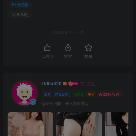
爱尤物
# [爱尤物]
喜欢就支持一下吧
点赞
0
赞赏
收藏
ztdha520
关注
0
2.2W+
16
9
224649W+
这家伙很懒，什么都没有写...