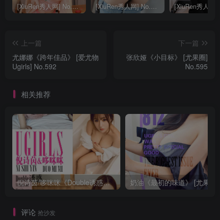
[XiuRen秀人网] No.9040 蛋蛋宝 妩媚美腿
[XiuRen秀人网] No.8668 模特合集
上一篇
下一篇
尤娜娜《跨年佳品》 [爱尤物
张欣娅《小目标》 [尤果圈]
Ugirls] No.592
No.595
相关推荐
倪诗茵/哆咪咪《Double诱惑》 [尤果圈] No.663
评论
抢沙发