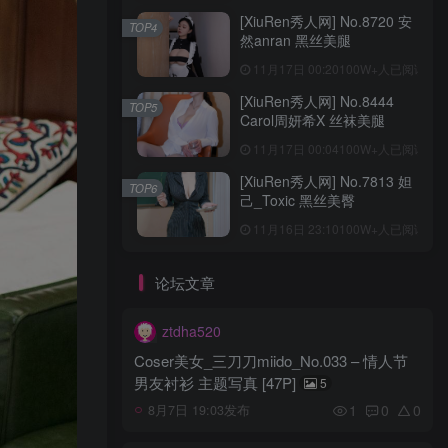
[XiuRen秀人网] No.8720 安
TOP4
然anran 黑丝美腿
11月17日 00:20
100W+人已阅读
[XiuRen秀人网] No.8444
TOP5
Carol周妍希X 丝袜美腿
11月17日 00:04
100W+人已阅读
[XiuRen秀人网] No.7813 妲
TOP6
己_Toxic 黑丝美臀
11月16日 23:10
100W+人已阅读
论坛文章
ztdha520
Coser美女_三刀刀miido_No.033 – 情人节
男友衬衫 主题写真 [47P]
5
1
0
0
8月7日 19:03发布