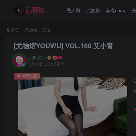
秀人网
尤蜜荟
花漾show
首页
尤物馆
正文
[尤物馆YOUWU] VOL.160 艾小青
ztdha520
9月29日 20:57更新
付费资源