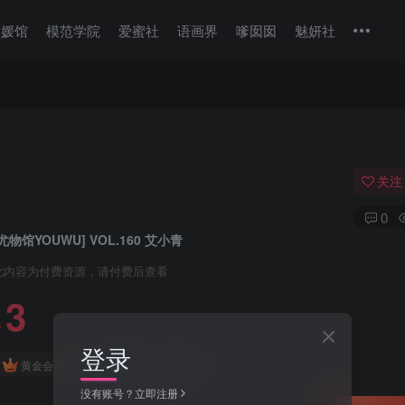
美媛馆
模范学院
爱蜜社
语画界
嗲囡囡
魅妍社
关注
0
[尤物馆YOUWU] VOL.160 艾小青
此内容为付费资源，请付费后查看
3
￥
登录
免费
免费
黄金会员
钻石会员
没有账号？立即注册