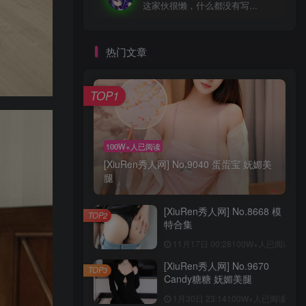
这家伙很懒，什么都没有写...
热门文章
TOP1
100W+人已阅读
[XiuRen秀人网] No.9040 蛋蛋宝 妩媚美
腿
[XiuRen秀人网] No.8668 模
TOP2
特合集
11月17日 00:28
100W+人已阅读
[XiuRen秀人网] No.9670
TOP3
Candy糖糖 妩媚美腿
1月30日 23:14
100W+人已阅读