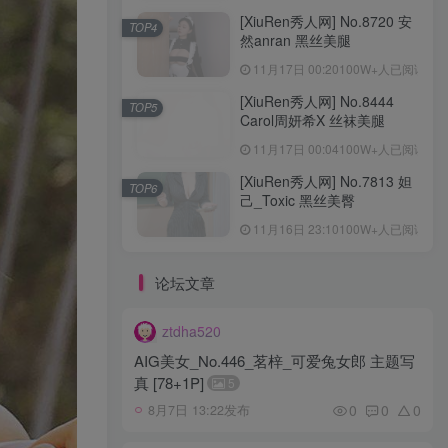
[XiuRen秀人网] No.8720 安
TOP4
然anran 黑丝美腿
11月17日 00:20
100W+人已阅读
[XiuRen秀人网] No.8444
TOP5
Carol周妍希X 丝袜美腿
11月17日 00:04
100W+人已阅读
[XiuRen秀人网] No.7813 妲
TOP6
己_Toxic 黑丝美臀
11月16日 23:10
100W+人已阅读
论坛文章
ztdha520
AIG美女_No.446_茗梓_可爱兔女郎 主题写
真 [78+1P]
5
0
0
0
8月7日 13:22发布