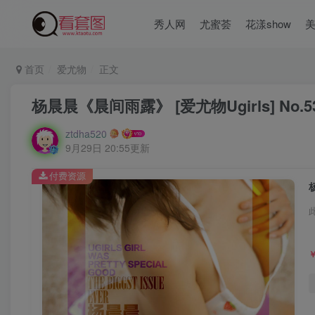
秀人网
尤蜜荟
花漾show
首页
爱尤物
正文
杨晨晨《晨间雨露》 [爱尤物Ugirls] No.5
ztdha520
9月29日 20:55更新
付费资源