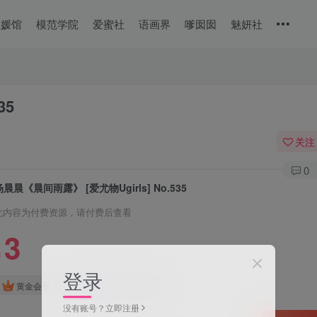
美媛馆
模范学院
爱蜜社
语画界
嗲囡囡
魅妍社
35
关注
0
杨晨晨《晨间雨露》 [爱尤物Ugirls] No.535
此内容为付费资源，请付费后查看
3
￥
登录
免费
免费
黄金会员
钻石会员
没有账号？立即注册