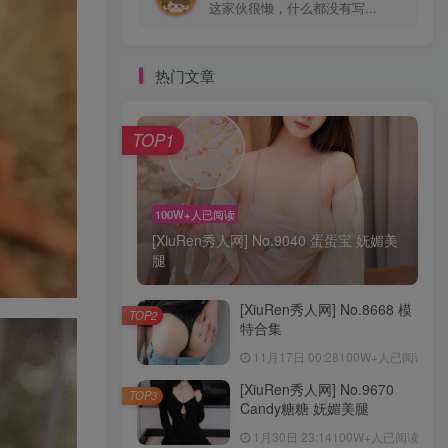
这家伙很懒，什么都没有写...
热门文章
TOP1
100W+人已阅读
[XiuRen秀人网] No.9040 蛋蛋宝 妩媚美
腿
[XiuRen秀人网] No.8668 模
TOP2
特合集
11月17日 00:28
100W+人已阅读
[XiuRen秀人网] No.9670
TOP3
Candy糖糖 妩媚美腿
1月30日 23:14
100W+人已阅读