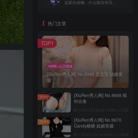
这家伙很懒，什么都没有写...
热门文章
TOP1
100W+人已阅读
[XiuRen秀人网] No.9040 蛋蛋宝 妩媚美
腿
[XiuRen秀人网] No.8668 模
TOP2
特合集
11月17日 00:28
100W+人已阅读
[XiuRen秀人网] No.9670
TOP3
Candy糖糖 妩媚美腿
1月30日 23:14
100W+人已阅读