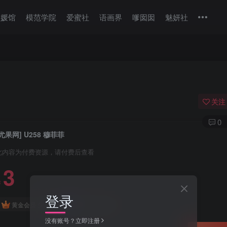
美媛馆
模范学院
爱蜜社
语画界
嗲囡囡
魅妍社
关注
0
[尤果网] U258 穆菲菲
此内容为付费资源，请付费后查看
3
￥
登录
免费
免费
黄金会员
钻石会员
没有账号？立即注册