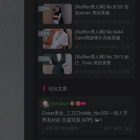
[XiuRen秀人网] No.8720 安
TOP4
然anran 黑丝美腿
11月17日 00:20
100W+人已阅读
[XiuRen秀人网] No.8444
TOP5
Carol周妍希X 丝袜美腿
11月17日 00:04
100W+人已阅读
[XiuRen秀人网] No.7813 妲
TOP6
己_Toxic 黑丝美臀
11月16日 23:10
100W+人已阅读
论坛文章
ztdha520
Coser美女_三刀刀miido_No.033 – 情人节
男友衬衫 主题写真 [47P]
5
1
0
0
8月7日 19:03发布