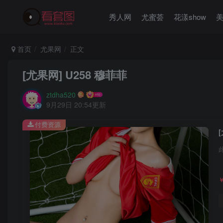
秀人网
尤蜜荟
花漾show
首页
尤果网
正文
[尤果网] U258 穆菲菲
ztdha520
9月29日 20:54更新
付费资源