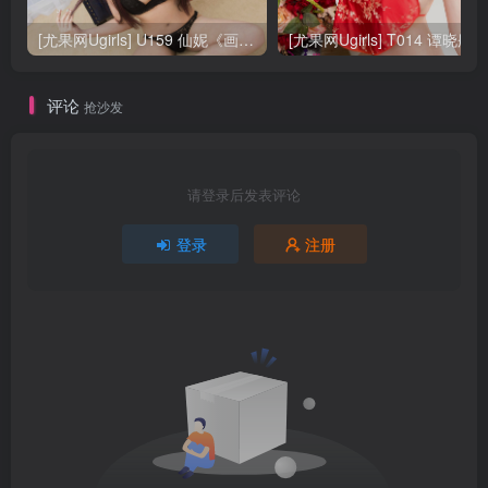
[尤果网Ugirls] U159 仙妮《画中仙子》
[尤果网Ugirls] T014 谭晓彤/徐路
评论
抢沙发
请登录后发表评论
登录
注册