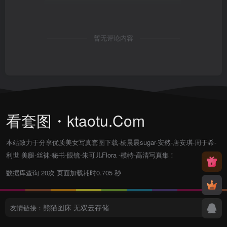
暂无评论内容
看套图・ktaotu.Com
本站致力于分享优质美女写真套图下载-杨晨晨sugar-安然-唐安琪-周于希-
利世 美腿-丝袜-秘书-眼镜-朱可儿Flora -模特-高清写真集！
数据库查询 20次 页面加载耗时0.705 秒
熊猫图床
无双云存储
友情链接：