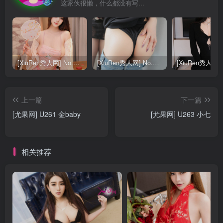
这家伙很懒，什么都没有写...
[XiuRen秀人网] No.9040 蛋蛋宝 妩媚美腿
[XiuRen秀人网] No.8668 模特合集
上一篇
下一篇
[尤果网] U261 金baby
[尤果网] U263 小七
相关推荐