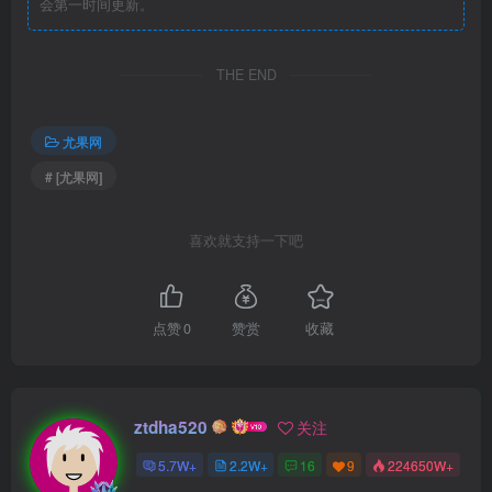
会第一时间更新。
THE END
尤果网
# [尤果网]
喜欢就支持一下吧
点赞
0
赞赏
收藏
ztdha520
关注
5.7W+
2.2W+
16
9
224650W+