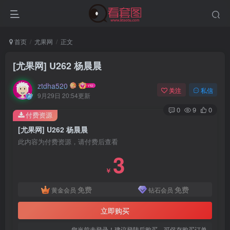
首页
尤果网
正文
[尤果网] U262 杨晨晨
ztdha520
关注
私信
9月29日 20:54更新
0
9
0
付费资源
[尤果网] U262 杨晨晨
此内容为付费资源，请付费后查看
3
登录
￥
免费
免费
黄金会员
钻石会员
没有账号？立即注册
立即购买
用户名或邮箱
您当前未登录！建议登陆后购买，可保存购买订单