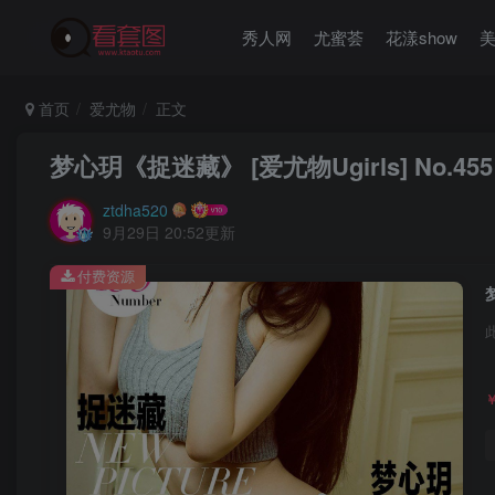
秀人网
尤蜜荟
花漾show
首页
爱尤物
正文
梦心玥《捉迷藏》 [爱尤物Ugirls] No.455
ztdha520
9月29日 20:52更新
付费资源