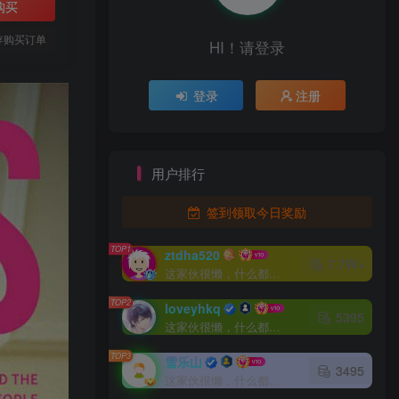
购买
存购买订单
HI！请登录
登录
注册
用户排行
签到领取今日奖励
TOP1
ztdha520
7.7W+
这家伙很懒，什么都没有写...
TOP2
loveyhkq
5395
这家伙很懒，什么都没有写...
TOP3
雪乐山
3495
这家伙很懒，什么都没有写...