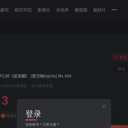
美媛馆
模范学院
爱蜜社
语画界
嗲囡囡
魅妍社
关注
0
梦心玥《捉迷藏》 [爱尤物Ugirls] No.455
此内容为付费资源，请付费后查看
3
￥
登录
免费
免费
黄金会员
钻石会员
没有账号？立即注册