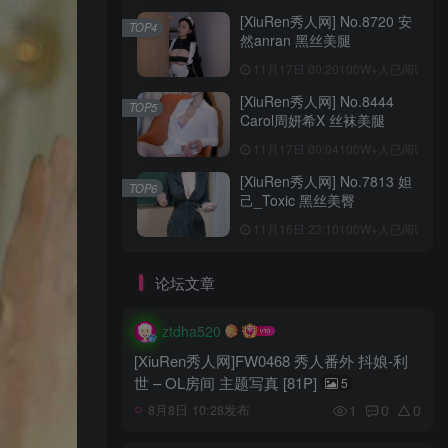
[XiuRen秀人网] No.8720 安
TOP4
然anran 黑丝美腿
11月17日 00:20
100W+人已阅读
[XiuRen秀人网] No.8444
TOP5
Carol周妍希X 丝袜美腿
11月17日 00:04
100W+人已阅读
[XiuRen秀人网] No.7813 妲
TOP6
己_Toxic 黑丝美臀
11月16日 23:10
100W+人已阅读
论坛文章
ztdha520
[XiuRen秀人网]FW0468 秀人番外 抖娘-利
世 – OL房间 主题写真 [81P]
5
1
0
0
8月8日 10:28发布