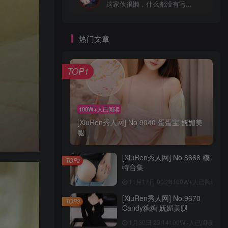
这家伙很懒，什么都没有写...
热门文章
TOP1
100W+人已阅读
[XiuRen秀人网] No.9040 蛋蛋宝 妩媚美
腿
[XiuRen秀人网] No.8668 模
TOP2
特合集
11月17日 00:28
100W+人已阅读
[XiuRen秀人网] No.9670
TOP3
Candy糖糖 妩媚美腿
1月30日 23:14
100W+人已阅读