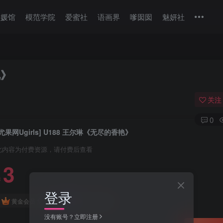
美媛馆
模范学院
爱蜜社
语画界
嗲囡囡
魅妍社
艳》
关注
0
[尤果网Ugirls] U188 王尔琳《无尽的香艳》
此内容为付费资源，请付费后查看
3
￥
登录
免费
免费
黄金会员
钻石会员
没有账号？立即注册