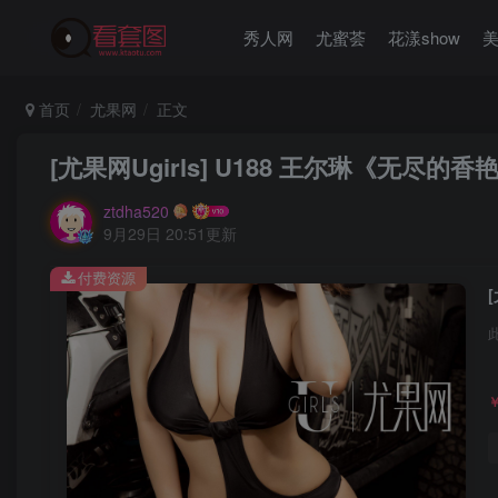
秀人网
尤蜜荟
花漾show
首页
尤果网
正文
[尤果网Ugirls] U188 王尔琳《无尽的香
ztdha520
9月29日 20:51更新
付费资源