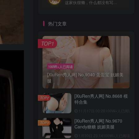
这家伙很懒，什么都没有写...
热门文章
TOP1
100W+人已阅读
[XiuRen秀人网] No.9040 蛋蛋宝 妩媚美
腿
[XiuRen秀人网] No.8668 模
TOP2
特合集
11月17日 00:28
100W+人已阅读
[XiuRen秀人网] No.9670
TOP3
Candy糖糖 妩媚美腿
1月30日 23:14
100W+人已阅读