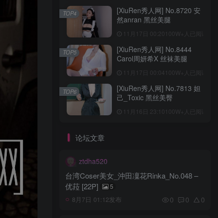
[XiuRen秀人网] No.8720 安
TOP4
然anran 黑丝美腿
11月17日 00:20
100W+人已阅读
[XiuRen秀人网] No.8444
TOP5
Carol周妍希X 丝袜美腿
11月17日 00:04
100W+人已阅读
[XiuRen秀人网] No.7813 妲
TOP6
己_Toxic 黑丝美臀
11月16日 23:10
100W+人已阅读
论坛文章
ztdha520
台湾Coser美女_沖田凜花Rinka_No.048 –
优菈 [22P]
5
0
0
0
8月7日 01:12发布