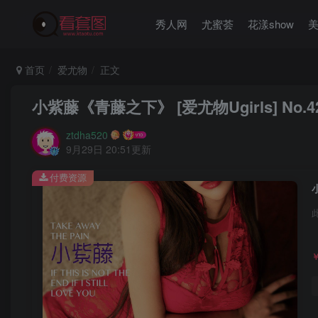
秀人网
尤蜜荟
花漾show
首页
爱尤物
正文
小紫藤《青藤之下》 [爱尤物Ugirls] No.4
ztdha520
9月29日 20:51更新
付费资源