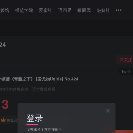
美媛馆
模范学院
爱蜜社
语画界
嗲囡囡
魅妍社
24
关注
0
小紫藤《青藤之下》 [爱尤物Ugirls] No.424
此内容为付费资源，请付费后查看
3
￥
登录
免费
免费
黄金会员
钻石会员
没有账号？立即注册