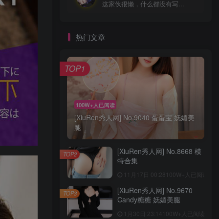
这家伙很懒，什么都没有写...
热门文章
TOP1
100W+人已阅读
[XiuRen秀人网] No.9040 蛋蛋宝 妩媚美
腿
[XiuRen秀人网] No.8668 模
TOP2
特合集
11月17日 00:28
100W+人已阅读
[XiuRen秀人网] No.9670
TOP3
Candy糖糖 妩媚美腿
1月30日 23:14
100W+人已阅读