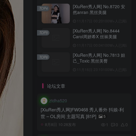
[XiuRen秀人网] No.8720 安
TOP4
然anran 黑丝美腿
11月17日 00:20
100W+人已阅读
[XiuRen秀人网] No.8444
TOP5
Carol周妍希X 丝袜美腿
11月17日 00:04
100W+人已阅读
[XiuRen秀人网] No.7813 妲
TOP6
己_Toxic 黑丝美臀
11月16日 23:10
100W+人已阅读
论坛文章
ztdha520
[XiuRen秀人网]FW0468 秀人番外 抖娘-利
世 – OL房间 主题写真 [81P]
5
1
0
0
8月8日 10:28发布