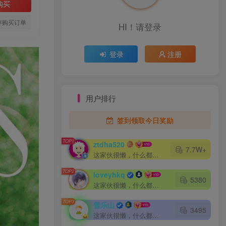
购买
存购买订单
HI！请登录
登录
注册
用户排行
签到领取今日奖励
TOP1
ztdha520
7.7W+
这家伙很懒，什么都没有写...
TOP2
loveyhkq
5380
这家伙很懒，什么都没有写...
TOP3
雪乐山
3495
这家伙很懒，什么都没有写...