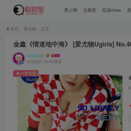
秀人网
尤蜜荟
花漾show
首页
爱尤物
正文
金鑫《情迷地中海》 [爱尤物Ugirls] No.4
ztdha520
9月29日 20:50更新
付费资源