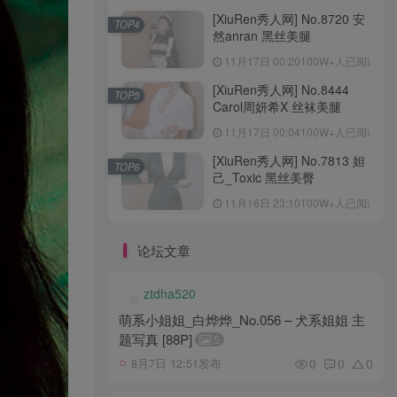
[XiuRen秀人网] No.8720 安
TOP4
然anran 黑丝美腿
11月17日 00:20
100W+人已阅读
[XiuRen秀人网] No.8444
TOP5
Carol周妍希X 丝袜美腿
11月17日 00:04
100W+人已阅读
[XiuRen秀人网] No.7813 妲
TOP6
己_Toxic 黑丝美臀
11月16日 23:10
100W+人已阅读
论坛文章
ztdha520
萌系小姐姐_白烨烨_No.056 – 犬系姐姐 主
题写真 [88P]
5
0
0
0
8月7日 12:51发布