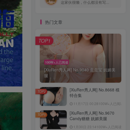
这家伙很懒，什么都没有写...
热门文章
TOP1
100W+人已阅读
[XiuRen秀人网] No.9040 蛋蛋宝 妩媚美
腿
[XiuRen秀人网] No.8668 模
TOP2
特合集
11月17日 00:28
100W+人已阅读
[XiuRen秀人网] No.9670
TOP3
Candy糖糖 妩媚美腿
1月30日 23:14
100W+人已阅读