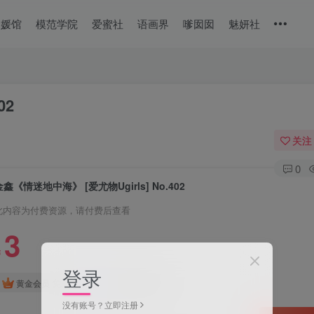
美媛馆
模范学院
爱蜜社
语画界
嗲囡囡
魅妍社
02
关注
0
金鑫《情迷地中海》 [爱尤物Ugirls] No.402
此内容为付费资源，请付费后查看
3
￥
登录
免费
免费
黄金会员
钻石会员
没有账号？立即注册