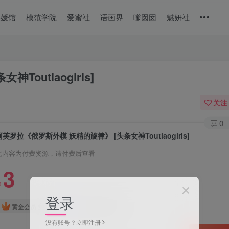
美媛馆
模范学院
爱蜜社
语画界
嗲囡囡
魅妍社
outiaogirls]
关注
0
阿芙罗拉《俄罗斯外模 妖精的旋律》 [头条女神Toutiaogirls]
此内容为付费资源，请付费后查看
3
￥
登录
免费
免费
黄金会员
钻石会员
没有账号？立即注册