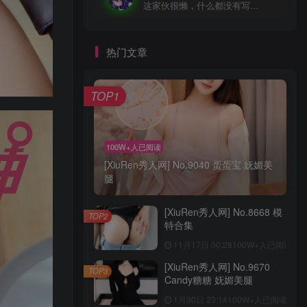
这家伙很懒，什么都没有写...
热门文章
TOP1
100W+人已阅读
[XiuRen秀人网] No.9040 蛋蛋宝 妩媚美
腿
[XiuRen秀人网] No.8668 模
TOP2
特合集
11月17日 00:28
100W+人已阅读
[XiuRen秀人网] No.9670
TOP3
Candy糖糖 妩媚美腿
1月30日 23:14
100W+人已阅读