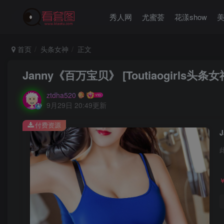
秀人网
尤蜜荟
花漾show
首页
头条女神
正文
Janny《百万宝贝》 [Toutiaogirls头条女
ztdha520
9月29日 20:49更新
付费资源