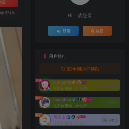
购买
存购买订单
HI！请登录
登录
注册
用户排行
签到领取今日奖励
TOP1
ztdha520
7.7W+
这家伙很懒，什么都没有写...
TOP2
loveyhkq
5380
这家伙很懒，什么都没有写...
TOP3
雪乐山
3495
这家伙很懒，什么都没有写...