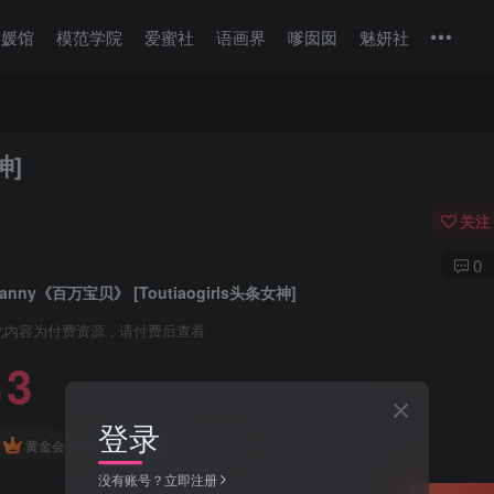
美媛馆
模范学院
爱蜜社
语画界
嗲囡囡
魅妍社
神]
关注
0
Janny《百万宝贝》 [Toutiaogirls头条女神]
此内容为付费资源，请付费后查看
3
￥
登录
免费
免费
黄金会员
钻石会员
没有账号？立即注册