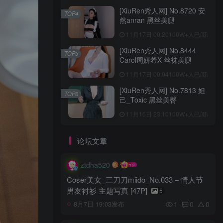
[XiuRen秀人网] No.8720 安
TOP4
然anran 黑丝美腿
11月17日 00:20
100W+人已阅读
[XiuRen秀人网] No.8444
TOP5
Carol周妍希X 丝袜美腿
11月17日 00:04
100W+人已阅读
[XiuRen秀人网] No.7813 妲
TOP6
己_Toxic 黑丝美臀
11月16日 23:10
100W+人已阅读
论坛文章
ztdha520
Coser美女_三刀刀miido_No.033 – 情人节
男友衬衫 主题写真 [47P]
5
1
0
0
8月7日 19:03发布