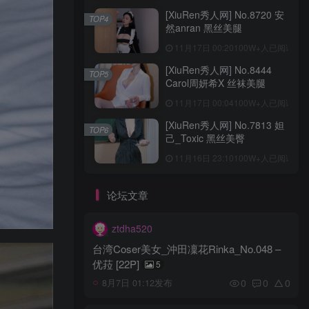
[XiuRen秀人网] No.8720 安
TOP4
然anran 黑丝美腿
11月17日 00:20
100W+人已阅读
[XiuRen秀人网] No.8444
TOP5
Carol周妍希X 丝袜美腿
11月17日 00:04
100W+人已阅读
[XiuRen秀人网] No.7813 妲
TOP6
己_Toxic 黑丝美臀
11月16日 23:10
100W+人已阅读
论坛文章
ztdha520
台湾Coser美女_沖田凜花Rinka_No.048 –
优菈 [22P]
5
0
0
0
8月7日 01:12发布