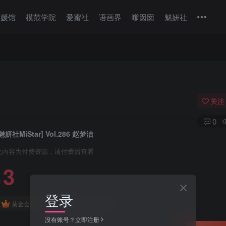
美媛馆
模范学院
爱蜜社
语画界
嗲囡囡
魅妍社
关注
0
魅妍社MiStar] Vol.286 赵梦洁
此内容为付费资源，请付费后查看
3
￥
登录
免费
免费
黄金会员
钻石会员
没有账号？立即注册