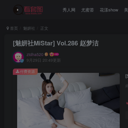
秀人网
尤蜜荟
花漾show
首页
魅妍社
正文
[魅妍社MiStar] Vol.286 赵梦洁
ztdha520
9月29日 20:49更新
付费资源
[