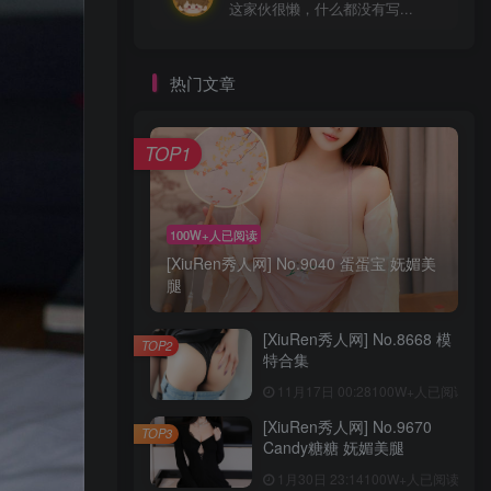
这家伙很懒，什么都没有写...
热门文章
TOP1
100W+人已阅读
[XiuRen秀人网] No.9040 蛋蛋宝 妩媚美
腿
[XiuRen秀人网] No.8668 模
TOP2
特合集
11月17日 00:28
100W+人已阅读
[XiuRen秀人网] No.9670
TOP3
Candy糖糖 妩媚美腿
1月30日 23:14
100W+人已阅读