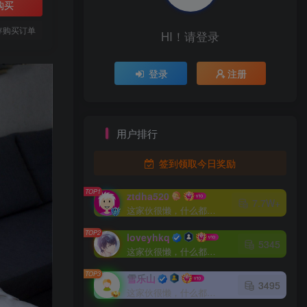
购买
存购买订单
HI！请登录
登录
注册
用户排行
签到领取今日奖励
TOP1
ztdha520
7.7W+
这家伙很懒，什么都没有写...
TOP2
loveyhkq
5345
这家伙很懒，什么都没有写...
TOP3
雪乐山
3495
这家伙很懒，什么都没有写...