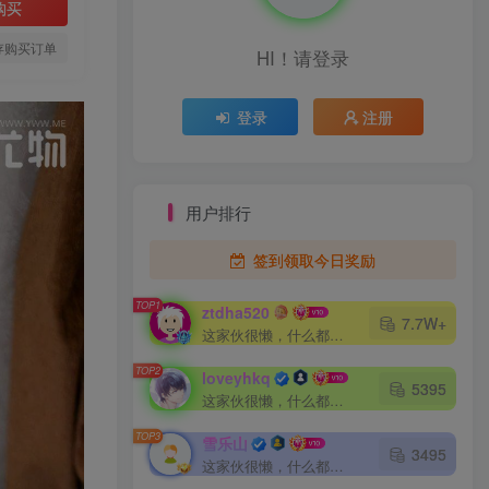
购买
存购买订单
HI！请登录
登录
注册
用户排行
签到领取今日奖励
TOP1
ztdha520
7.7W+
这家伙很懒，什么都没有写...
TOP2
loveyhkq
5395
这家伙很懒，什么都没有写...
TOP3
雪乐山
3495
这家伙很懒，什么都没有写...