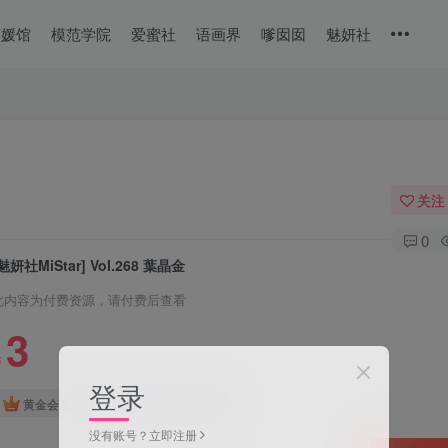
美媛馆
模范学院
爱蜜社
语画界
嗲囡囡
魅妍社
关注
0
魅妍社MiStar] Vol.268 葉晶金
此内容为付费资源，请付费后查看
3
￥
登录
免费
免费
黄金会员
钻石会员
没有账号？立即注册