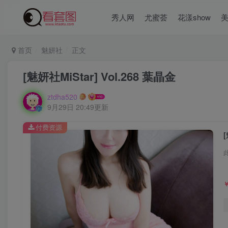
秀人网
尤蜜荟
花漾show
首页
魅妍社
正文
[魅妍社MiStar] Vol.268 葉晶金
ztdha520
9月29日 20:49更新
付费资源
[