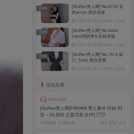
[XiuRen秀人网] No.8720 安
TOP4
然anran 黑丝美腿
11月17日 00:20
100W+人已阅读
[XiuRen秀人网] No.8444
TOP5
Carol周妍希X 丝袜美腿
11月17日 00:04
100W+人已阅读
[XiuRen秀人网] No.7813 妲
TOP6
己_Toxic 黑丝美臀
11月16日 23:10
100W+人已阅读
论坛文章
ztdha520
[XiuRen秀人网]FW0468 秀人番外 抖娘-利
世 – OL房间 主题写真 [81P]
5
1
0
0
8月8日 10:28发布