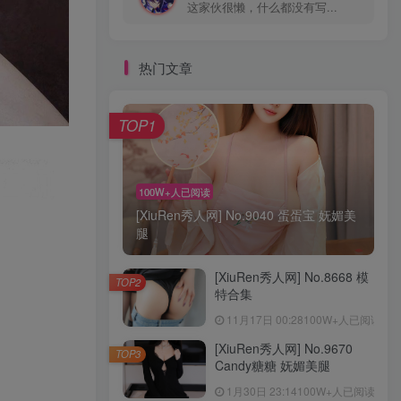
这家伙很懒，什么都没有写...
热门文章
TOP1
100W+人已阅读
[XiuRen秀人网] No.9040 蛋蛋宝 妩媚美
腿
[XiuRen秀人网] No.8668 模
TOP2
特合集
11月17日 00:28
100W+人已阅读
[XiuRen秀人网] No.9670
TOP3
Candy糖糖 妩媚美腿
1月30日 23:14
100W+人已阅读