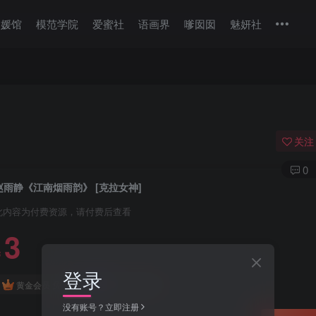
美媛馆
模范学院
爱蜜社
语画界
嗲囡囡
魅妍社
关注
0
赵雨静《江南烟雨韵》 [克拉女神]
此内容为付费资源，请付费后查看
3
￥
登录
免费
免费
黄金会员
钻石会员
没有账号？立即注册