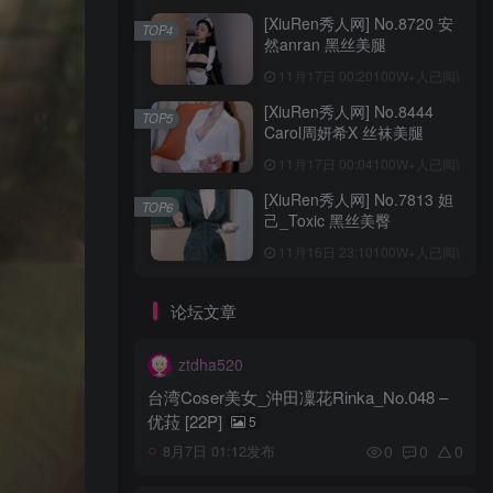
[XiuRen秀人网] No.8720 安
TOP4
然anran 黑丝美腿
11月17日 00:20
100W+人已阅读
[XiuRen秀人网] No.8444
TOP5
Carol周妍希X 丝袜美腿
11月17日 00:04
100W+人已阅读
[XiuRen秀人网] No.7813 妲
TOP6
己_Toxic 黑丝美臀
11月16日 23:10
100W+人已阅读
论坛文章
ztdha520
台湾Coser美女_沖田凜花Rinka_No.048 –
优菈 [22P]
5
0
0
0
8月7日 01:12发布