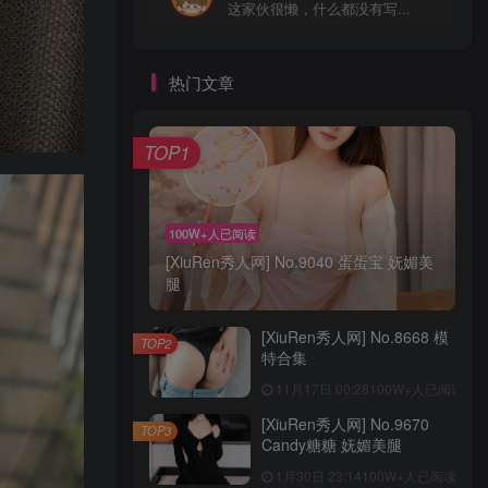
这家伙很懒，什么都没有写...
热门文章
TOP1
100W+人已阅读
[XiuRen秀人网] No.9040 蛋蛋宝 妩媚美
腿
[XiuRen秀人网] No.8668 模
TOP2
特合集
11月17日 00:28
100W+人已阅读
[XiuRen秀人网] No.9670
TOP3
Candy糖糖 妩媚美腿
1月30日 23:14
100W+人已阅读