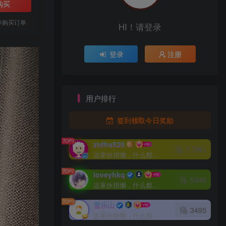
购买
存购买订单
HI！请登录
登录
注册
用户排行
签到领取今日奖励
TOP1
ztdha520
7.7W+
这家伙很懒，什么都没有写...
TOP2
loveyhkq
5345
这家伙很懒，什么都没有写...
TOP3
雪乐山
3495
这家伙很懒，什么都没有写...