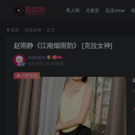
秀人网
尤蜜荟
花漾show
首页
克拉女神
正文
赵雨静《江南烟雨韵》 [克拉女神]
ztdha520
9月29日 20:48更新
付费资源