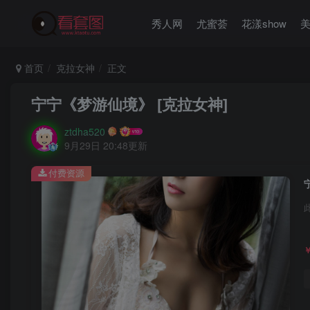
秀人网
尤蜜荟
花漾show
首页
克拉女神
正文
宁宁《梦游仙境》 [克拉女神]
ztdha520
9月29日 20:48更新
付费资源