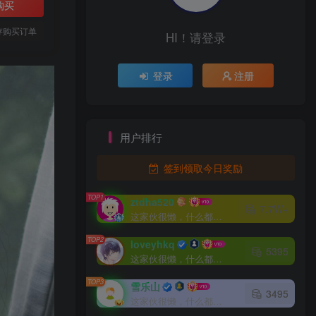
购买
存购买订单
HI！请登录
登录
注册
用户排行
签到领取今日奖励
TOP1
ztdha520
7.7W+
这家伙很懒，什么都没有写...
TOP2
loveyhkq
5395
这家伙很懒，什么都没有写...
TOP3
雪乐山
3495
这家伙很懒，什么都没有写...