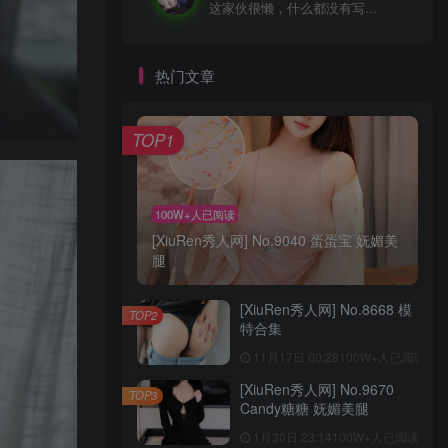
这家伙很懒，什么都没有写...
热门文章
TOP1
100W+人已阅读
[XiuRen秀人网] No.9040 蛋蛋宝 妩媚美
腿
[XiuRen秀人网] No.8668 模
TOP2
特合集
11月17日 00:28
100W+人已阅读
[XiuRen秀人网] No.9670
TOP3
Candy糖糖 妩媚美腿
1月30日 23:14
100W+人已阅读