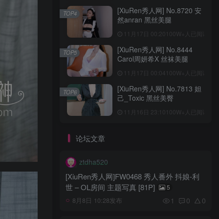
[XiuRen秀人网] No.8720 安
TOP4
然anran 黑丝美腿
11月17日 00:20
100W+人已阅读
[XiuRen秀人网] No.8444
TOP5
Carol周妍希X 丝袜美腿
11月17日 00:04
100W+人已阅读
[XiuRen秀人网] No.7813 妲
TOP6
己_Toxic 黑丝美臀
11月16日 23:10
100W+人已阅读
论坛文章
ztdha520
[XiuRen秀人网]FW0468 秀人番外 抖娘-利
世 – OL房间 主题写真 [81P]
5
1
0
0
8月8日 10:28发布