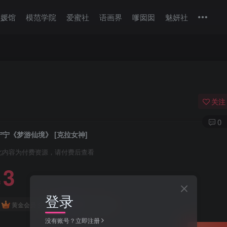
美媛馆
模范学院
爱蜜社
语画界
嗲囡囡
魅妍社
关注
0
宁宁《梦游仙境》 [克拉女神]
此内容为付费资源，请付费后查看
3
￥
登录
免费
免费
黄金会员
钻石会员
没有账号？立即注册