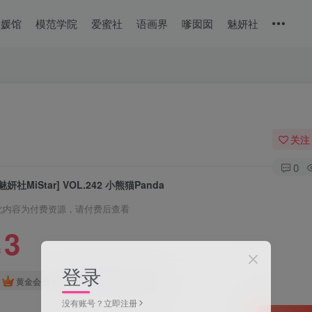
美媛馆
模范学院
爱蜜社
语画界
嗲囡囡
魅妍社
关注
0
魅妍社MiStar] VOL.242 小熊猫Panda
此内容为付费资源，请付费后查看
3
￥
登录
免费
免费
黄金会员
钻石会员
没有账号？立即注册