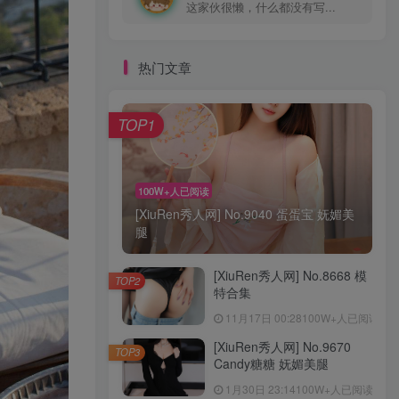
这家伙很懒，什么都没有写...
热门文章
TOP1
100W+人已阅读
[XiuRen秀人网] No.9040 蛋蛋宝 妩媚美
腿
[XiuRen秀人网] No.8668 模
TOP2
特合集
11月17日 00:28
100W+人已阅读
[XiuRen秀人网] No.9670
TOP3
Candy糖糖 妩媚美腿
1月30日 23:14
100W+人已阅读