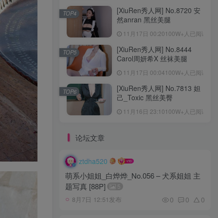
[XiuRen秀人网] No.8720 安
TOP4
然anran 黑丝美腿
11月17日 00:20
100W+人已阅读
[XiuRen秀人网] No.8444
TOP5
Carol周妍希X 丝袜美腿
11月17日 00:04
100W+人已阅读
[XiuRen秀人网] No.7813 妲
TOP6
己_Toxic 黑丝美臀
11月16日 23:10
100W+人已阅读
论坛文章
ztdha520
萌系小姐姐_白烨烨_No.056 – 犬系姐姐 主
题写真 [88P]
5
0
0
0
8月7日 12:51发布