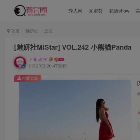
秀人网
尤蜜荟
花漾show
首页
魅妍社
正文
[魅妍社MiStar] VOL.242 小熊猫Panda
ztdha520
9月29日 20:47更新
付费资源
[