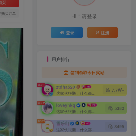
购买
存购买订单
HI！请登录
登录
注册
用户排行
签到领取今日奖励
TOP1
ztdha520
7.7W+
这家伙很懒，什么都没有写...
TOP2
loveyhkq
5380
这家伙很懒，什么都没有写...
TOP3
雪乐山
3495
这家伙很懒，什么都没有写...