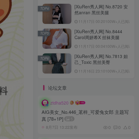
[XiuRen秀人网] No.8720 安
TOP4
然anran 黑丝美腿
11月17日 00:20
100W+人已阅读
[XiuRen秀人网] No.8444
TOP5
Carol周妍希X 丝袜美腿
11月17日 00:04
100W+人已阅读
[XiuRen秀人网] No.7813 妲
TOP6
己_Toxic 黑丝美臀
11月16日 23:10
100W+人已阅读
论坛文章
ztdha520
AIG美女_No.446_茗梓_可爱兔女郎 主题写
真 [78+1P]
5
0
0
0
8月7日 13:22发布