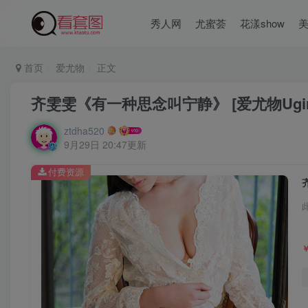
秀人网
尤蜜荟
花漾show
首页
爱尤物
正文
齐雯雯《有一种思念叫宁静》 [爱尤物Ugirls]
ztdha520
9月29日 20:47更新
付费资源