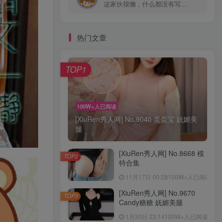
这家伙很懒，什么都没有写...
热门文章
TOP1
100W+人已阅读
[XiuRen秀人网] No.9040 蛋蛋宝 妩媚美
腿
[XiuRen秀人网] No.8668 模
TOP2
特合集
11月17日 00:28
100W+人已阅读
[XiuRen秀人网] No.9670
TOP3
Candy糖糖 妩媚美腿
1月30日 23:14
100W+人已阅读