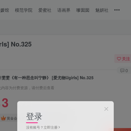
美媛馆
模范学院
爱蜜社
语画界
嗲囡囡
魅妍社
 No.325
关注
0
齐雯雯《有一种思念叫宁静》 [爱尤物Ugirls] No.325
此内容为付费资源，请付费后查看
3
￥
登录
免费
免费
黄金会员
钻石会员
没有账号？立即注册