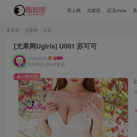
秀人网
尤蜜荟
花漾show
首页
尤果网
正文
[尤果网Ugirls] U081 苏可可
ztdha520
9月29日 20:47更新
付费资源
[