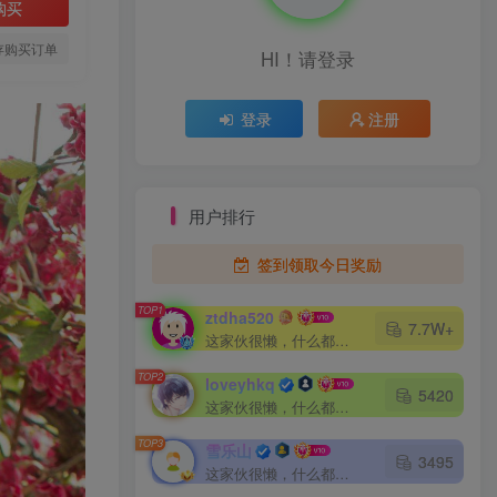
购买
存购买订单
HI！请登录
登录
注册
用户排行
签到领取今日奖励
TOP1
ztdha520
7.7W+
这家伙很懒，什么都没有写...
TOP2
loveyhkq
5420
这家伙很懒，什么都没有写...
TOP3
雪乐山
3495
这家伙很懒，什么都没有写...