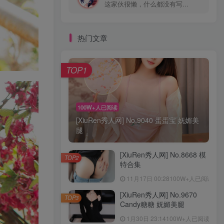
这家伙很懒，什么都没有写...
热门文章
TOP1
100W+人已阅读
[XiuRen秀人网] No.9040 蛋蛋宝 妩媚美
腿
[XiuRen秀人网] No.8668 模
TOP2
特合集
11月17日 00:28
100W+人已阅读
[XiuRen秀人网] No.9670
TOP3
Candy糖糖 妩媚美腿
1月30日 23:14
100W+人已阅读