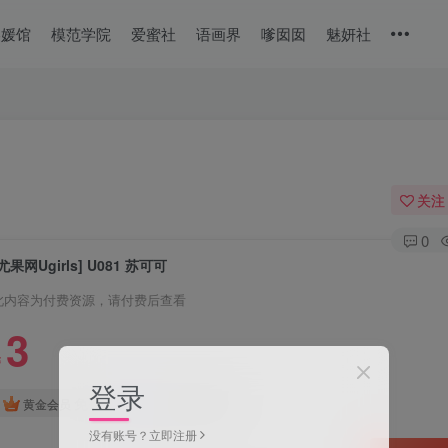
美媛馆
模范学院
爱蜜社
语画界
嗲囡囡
魅妍社
关注
0
尤果网Ugirls] U081 苏可可
此内容为付费资源，请付费后查看
3
￥
登录
免费
免费
黄金会员
钻石会员
没有账号？立即注册