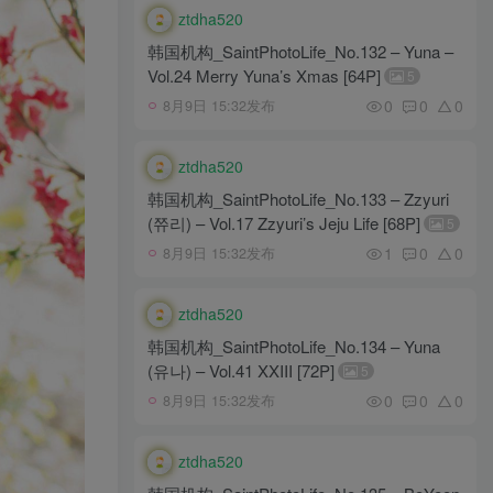
ztdha520
韩国机构_SaintPhotoLife_No.132 – Yuna –
Vol.24 Merry Yuna’s Xmas [64P]
5
0
0
0
8月9日 15:32发布
ztdha520
韩国机构_SaintPhotoLife_No.133 – Zzyuri
(쮸리) – Vol.17 Zzyuri’s Jeju Life [68P]
5
1
0
0
8月9日 15:32发布
ztdha520
韩国机构_SaintPhotoLife_No.134 – Yuna
(유나) – Vol.41 XXIII [72P]
5
0
0
0
8月9日 15:32发布
ztdha520