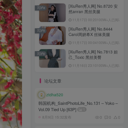
[XiuRen秀人网] No.8720 安
TOP4
然anran 黑丝美腿
11月17日 00:20
100W+人已阅读
[XiuRen秀人网] No.8444
TOP5
Carol周妍希X 丝袜美腿
11月17日 00:04
100W+人已阅读
[XiuRen秀人网] No.7813 妲
TOP6
己_Toxic 黑丝美臀
11月16日 23:10
100W+人已阅读
论坛文章
ztdha520
韩国机构_SaintPhotoLife_No.131 – Yoko –
Vol.09 Tied Up [63P]
5
0
0
0
8月9日 15:32发布