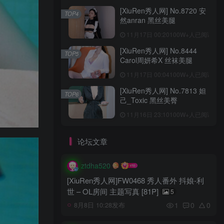
[XiuRen秀人网] No.8720 安
TOP4
然anran 黑丝美腿
11月17日 00:20
100W+人已阅读
[XiuRen秀人网] No.8444
TOP5
Carol周妍希X 丝袜美腿
11月17日 00:04
100W+人已阅读
[XiuRen秀人网] No.7813 妲
TOP6
己_Toxic 黑丝美臀
11月16日 23:10
100W+人已阅读
论坛文章
ztdha520
[XiuRen秀人网]FW0468 秀人番外 抖娘-利
世 – OL房间 主题写真 [81P]
5
1
0
0
8月8日 10:28发布