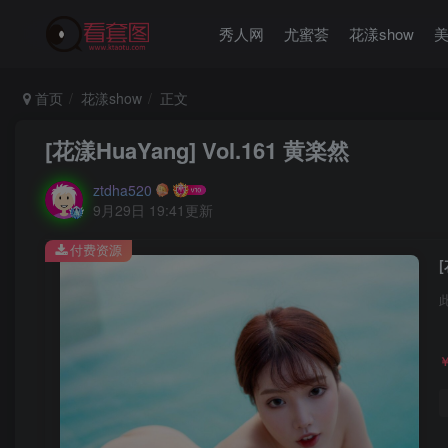
秀人网
尤蜜荟
花漾show
首页
花漾show
正文
[花漾HuaYang] Vol.161 黄楽然
ztdha520
9月29日 19:41更新
付费资源
[