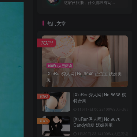
这家伙很懒，什么都没有写...
热门文章
TOP1
100W+人已阅读
[XiuRen秀人网] No.9040 蛋蛋宝 妩媚美
腿
[XiuRen秀人网] No.8668 模
TOP2
特合集
11月17日 00:28
100W+人已阅读
[XiuRen秀人网] No.9670
TOP3
Candy糖糖 妩媚美腿
1月30日 23:14
100W+人已阅读