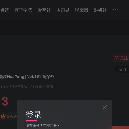
美媛馆
模范学院
爱蜜社
语画界
嗲囡囡
魅妍社
关注
0
花漾HuaYang] Vol.161 黄楽然
此内容为付费资源，请付费后查看
3
￥
登录
免费
免费
黄金会员
钻石会员
没有账号？立即注册