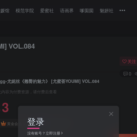
美媛馆
模范学院
爱蜜社
语画界
嗲囡囡
魅妍社
 VOL.084
关注
0
Egg-尤妮丝《翘臀的魅力》 [尤蜜荟YOUMI] VOL.084
此内容为付费资源，请付费后查看
3
￥
登录
免费
免费
黄金会员
钻石会员
没有账号？立即注册