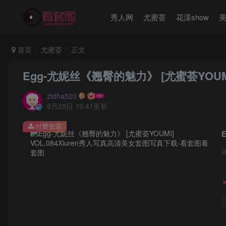
秀人网
尤蜜荟
花漾show
首页
尤蜜荟
正文
Egg-尤妮丝《翘臀的魅力》 [尤蜜荟YOUMI]
ztdha520
9月29日 19:41更新
付费资源