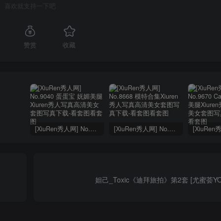
喜欢就支持一下吧
赞赏
收藏
[XiuRen秀人网] No.9040 蛋蛋宝 妩媚美腿
[XiuRen秀人网] No.8668 模特合集
妲己_Toxic《迪拜旅拍》第2套 [尤蜜荟YOUM