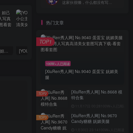
这家伙很懒，什么都没有写...
热门文章
TOP1
[YOUMI尤蜜荟] VOL.1021 妲己_Toxic 护士服美臀
[YOUMI尤蜜荟] VOL.1112 心妍小公主 厦门旅拍
100W+人已阅读
[XiuRen秀人网] No.9040 蛋蛋宝 妩媚美
腿
[XiuRen秀人网] No.8668 模
TOP2
特合集
11月17日 00:28
100W+人已阅读
[XiuRen秀人网] No.9670
TOP3
Candy糖糖 妩媚美腿
1月30日 23:14
100W+人已阅读