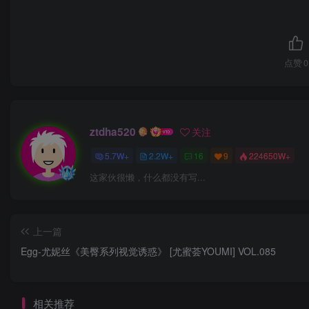
点赞
0
ztdha520
关注
5.7W+
2.2W+
16
9
224650W+
这家伙很懒，什么都没有写...
上一篇
Egg-尤妮丝《美臀系列视觉诱惑》 [尤蜜荟YOUMI] VOL.085
相关推荐