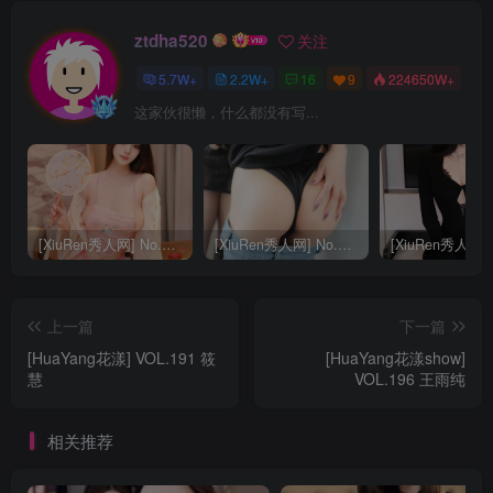
ztdha520
关注
5.7W+
2.2W+
16
9
224650W+
这家伙很懒，什么都没有写...
[XiuRen秀人网] No.9040 蛋蛋宝 妩媚美腿
[XiuRen秀人网] No.8668 模特合集
上一篇
下一篇
[HuaYang花漾] VOL.191 筱
[HuaYang花漾show]
慧
VOL.196 王雨纯
相关推荐