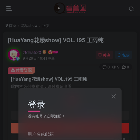
首页
花漾show
正文
[HuaYang花漾show] VOL.195 王雨纯
ztdha520
关注
私信
9月29日 19:41更新
0
9
0
付费资源
[HuaYang花漾show] VOL.195 王雨纯
此内容为付费资源，请付费后查看
3
登录
￥
免费
免费
黄金会员
钻石会员
没有账号？立即注册
立即购买
用户名或邮箱
您当前未登录！建议登陆后购买，可保存购买订单