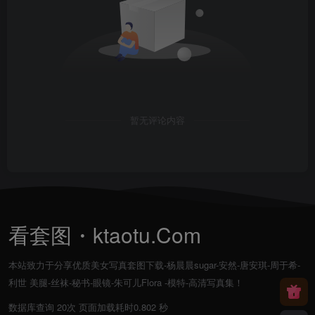
暂无评论内容
看套图・ktaotu.Com
本站致力于分享优质美女写真套图下载-杨晨晨sugar-安然-唐安琪-周于希-
利世 美腿-丝袜-秘书-眼镜-朱可儿Flora -模特-高清写真集！
数据库查询 20次 页面加载耗时0.802 秒