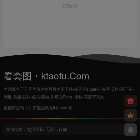
暂无内容
看套图・ktaotu.Com
本站致力于分享优质美女写真套图下载-杨晨晨sugar-安然-唐安琪-周于希-
利世 美腿-丝袜-秘书-眼镜-朱可儿Flora -模特-高清写真集！
数据库查询 7次 页面加载耗时0.460 秒
熊猫图床
无双云存储
友情链接：