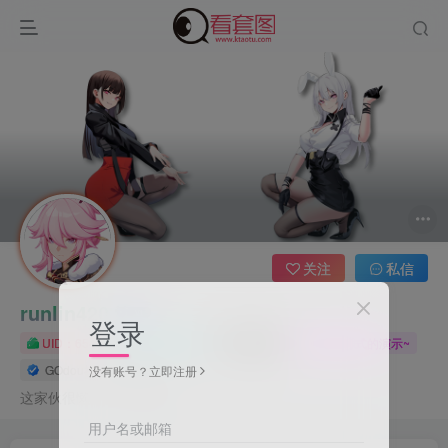
关注
私信
runlin420
登录
UID：654
已加入本站92天
总消费：0
我是添加样式的演示~
GOdou社区认证用户
没有账号？立即注册
这家伙很懒，什么都没有写...
用户名或邮箱