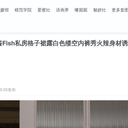
美媛馆
模范学院
爱蜜社
语画界
嗲囡囡
魅妍社
42 鱼子酱Fish私房格子裙露白色缕空内裤秀火辣身材