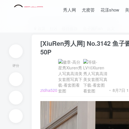
秀人网
尤蜜荟
花漾show
首页
社区
模特推荐
鱼子酱Fish
正文
[XiuRen秀人网] No.31
50P
ztdha520
8月7日 13:05发布
评分