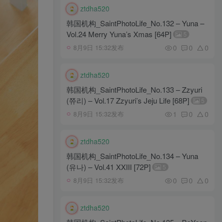
ztdha520
韩国机构_SaintPhotoLife_No.132 – Yuna –
Vol.24 Merry Yuna’s Xmas [64P]
5
0
0
0
8月9日 15:32发布
ztdha520
韩国机构_SaintPhotoLife_No.133 – Zzyuri
(쮸리) – Vol.17 Zzyuri’s Jeju Life [68P]
5
1
0
0
8月9日 15:32发布
ztdha520
韩国机构_SaintPhotoLife_No.134 – Yuna
(유나) – Vol.41 XXIII [72P]
5
0
0
0
8月9日 15:32发布
ztdha520