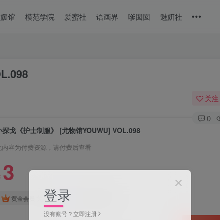
美媛馆
模范学院
爱蜜社
语画界
嗲囡囡
魅妍社
.098
关注
0
小探戈《护士制服》 [尤物馆YOUWU] VOL.098
此内容为付费资源，请付费后查看
3
￥
登录
免费
免费
黄金会员
钻石会员
没有账号？立即注册