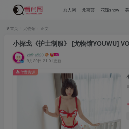
秀人网
尤蜜荟
花漾show
首页
尤物馆
正文
小探戈《护士制服》 [尤物馆YOUWU] VOL
ztdha520
9月29日 21:01更新
付费资源