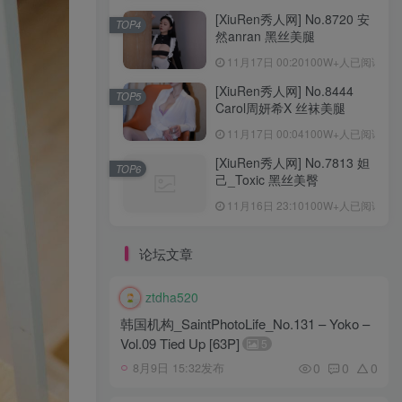
[XiuRen秀人网] No.8720 安
TOP4
然anran 黑丝美腿
11月17日 00:20
100W+人已阅读
[XiuRen秀人网] No.8444
TOP5
Carol周妍希X 丝袜美腿
11月17日 00:04
100W+人已阅读
[XiuRen秀人网] No.7813 妲
TOP6
己_Toxic 黑丝美臀
11月16日 23:10
100W+人已阅读
论坛文章
ztdha520
韩国机构_SaintPhotoLife_No.131 – Yoko –
Vol.09 Tied Up [63P]
5
0
0
0
8月9日 15:32发布