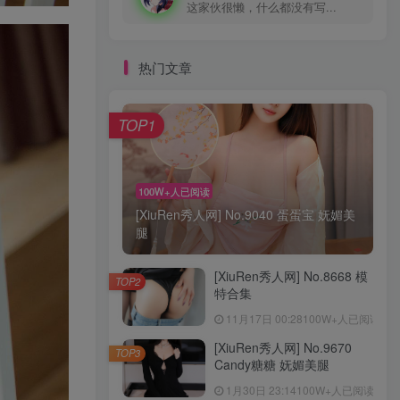
这家伙很懒，什么都没有写...
热门文章
TOP1
100W+人已阅读
[XiuRen秀人网] No.9040 蛋蛋宝 妩媚美
腿
[XiuRen秀人网] No.8668 模
TOP2
特合集
11月17日 00:28
100W+人已阅读
[XiuRen秀人网] No.9670
TOP3
Candy糖糖 妩媚美腿
1月30日 23:14
100W+人已阅读